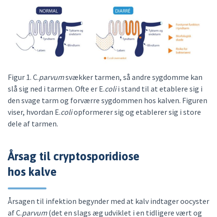
Figur 1. C.
parvum
svækker tarmen, så andre sygdomme kan
slå sig ned i tarmen. Ofte er E.
coli
i stand til at etablere sig i
den svage tarm og forværre sygdommen hos kalven. Figuren
viser, hvordan E.
coli
opformerer sig og etablerer sig i store
dele af tarmen.
Årsag til cryptosporidiose
hos kalve
Årsagen til infektion begynder med at kalv indtager oocyster
af C.
parvum
(det en slags æg udviklet i en tidligere vært og