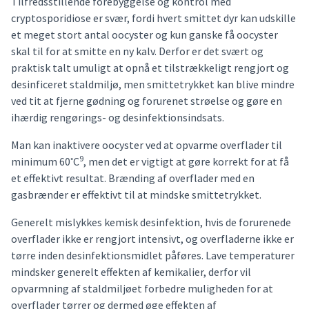
Tilfredsstillende forebyggelse og kontrol med
cryptosporidiose er svær, fordi hvert smittet dyr kan udskille
et meget stort antal oocyster og kun ganske få oocyster
skal til for at smitte en ny kalv. Derfor er det svært og
praktisk talt umuligt at opnå et tilstrækkeligt rengjort og
desinficeret staldmiljø, men smittetrykket kan blive mindre
ved tit at fjerne gødning og forurenet strøelse og gøre en
ihærdig rengørings- og desinfektionsindsats.
Man kan inaktivere oocyster ved at opvarme overflader til
◦
9
minimum 60
C
, men det er vigtigt at gøre korrekt for at få
et effektivt resultat. Brænding af overflader med en
gasbrænder er effektivt til at mindske smittetrykket.
Generelt mislykkes kemisk desinfektion, hvis de forurenede
overflader ikke er rengjort intensivt, og overfladerne ikke er
tørre inden desinfektionsmidlet påføres. Lave temperaturer
mindsker generelt effekten af kemikalier, derfor vil
opvarmning af staldmiljøet forbedre muligheden for at
overflader tørrer og dermed øge effekten af