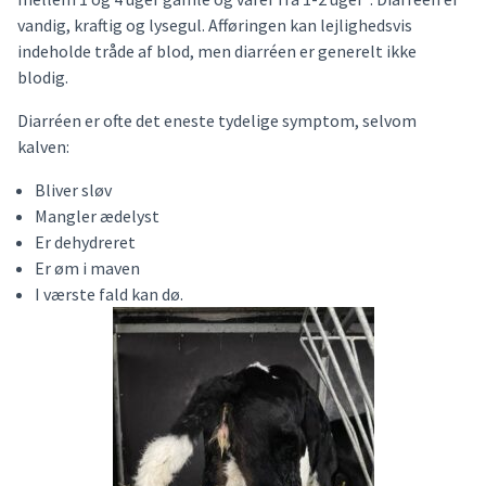
vandig, kraftig og lysegul. Afføringen kan lejlighedsvis
indeholde tråde af blod, men diarréen er generelt ikke
blodig.
Diarréen er ofte det eneste tydelige symptom, selvom
kalven:
Bliver sløv
Mangler ædelyst
Er dehydreret
Er øm i maven
I værste fald kan dø.