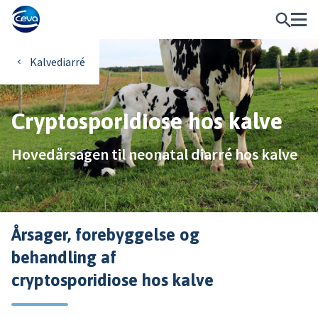
Kalvediarré
Cryptosporidiose hos kalve
Hovedårsagen til neonatal diarré hos kalve
Årsager, forebyggelse og
behandling af
cryptosporidiose hos kalve