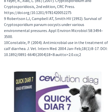
8 Fayer, R., Xiao, L. (ed.) (2007). Cryptosporidium and
Cryptosporidiosis, 2nd edition, CRC Press.
https://doi.org/10.1201/9781420052275
9 Robertson LJ, Campbell AT, Smith HV (1992). Survival of
Cryptosporidium parvum oocysts under various
environmental pressures. Appl Environ Microbiol 58:3494–
3500.
10Constable, P. (2004). Antimicrobial use in the treatment of
calf diarrhea. J. Vet. Intern Med. 2004 Jan-Feb;18(1):8-17. DOI:
10.1892/0891-6640(2004)18<8:auitto>2.0.co;2