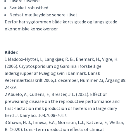
Lavere tilvækst
Svækket robusthed
Nedsat mælkeydelse senere i livet
Derfor har sygdommen både kortsigtede og langsigtede
økonomiske konsekvenser.
Kilder
:
1 Maddox-Hyttel, L, Langkjær, R. B., Enemark, H., Vigre, H.
(2006). Cryptosporidium og Gardinia i forskellige
aldersgrupper af kvæg og svin i Danmark. Dansk
Veterinærtidsskrift 2006,1. december, Nummer 23, Årgang 89:
24-29.
2 Abuelo, A., Cullens, F., Brester, J.L. (2021). Effect of
preweaning disease on the reproductive performance and
first-lactation milk production of heifers in a large dairy
herd. J. Dairy Sci. 104:7008-7017.
3 Shawa, H. J., Innesa, E.A., Morrison, L.J., Katzera, F., Wellsa,
B. (2020). Long-term production effects of clinical