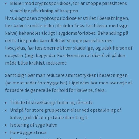
Midler mod cryptosporidiose, for at stoppe parasittens
skadelige påvirkning af kroppen.
Hvis diagnosen cryptosporiodiose er stillet i besætningen,
bør kalve i smitterisiko (de deler f.eks. faciliteter med syge
kalve) behandles tidligt i sygdomsforløbet. Behandling på
dette tidspunkt kan effektivt stoppe parasitternes
livscyklus, før læsionerne bliver skadelige, og udskillelsen af
oocyster (æg) begynder. Forekomsten af diarré vil på den
måde blive kraftigt reduceret.
Samtidigt bør man reducere smittetrykket i besætningen
(se mere under forebyggelse). Ligeledes bør man overveje at
forbedre de generelle forhold for kalvene, f.eks.:
Tildele tilstrækkeligt foder og råmælk
Undgå for store gruppestørrelser ved opstaldning af
kalve, god idé at opstalde dem 2 og 2.
Isolering af syge kalve
Forebygge stress