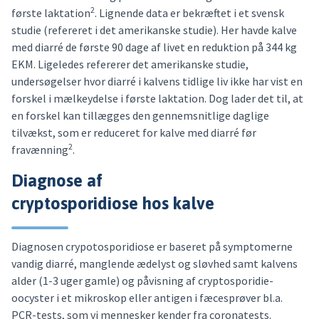
2
første laktation
. Lignende data er bekræftet i et svensk
studie (refereret i det amerikanske studie). Her havde kalve
med diarré de første 90 dage af livet en reduktion på 344 kg
EKM. Ligeledes refererer det amerikanske studie,
undersøgelser hvor diarré i kalvens tidlige liv ikke har vist en
forskel i mælkeydelse i første laktation. Dog lader det til, at
en forskel kan tillægges den gennemsnitlige daglige
tilvækst, som er reduceret for kalve med diarré før
2
fravænning
.
Diagnose af
cryptosporidiose hos kalve
Diagnosen crypotosporidiose er baseret på symptomerne
vandig diarré, manglende ædelyst og sløvhed samt kalvens
alder (1-3 uger gamle) og påvisning af cryptosporidie-
oocyster i et mikroskop eller antigen i fæcesprøver bl.a.
PCR-tests, som vi mennesker kender fra coronatests.