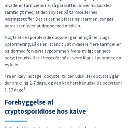
invaderer tarmcellerne, så parasitten bliver indkapslet
samtidigt med, at den snylter på tarmcellernes
næringsstoffer. Det er denne placering i tarmen, der gør
parasitten svær at dræbe med medicin.
Nogle af de sporulerede oocyster gennemgår en slags
opformering, så de er i stand til at invadere flere tarmceller
og dermed forværre sygdommen. Mens nyligt dannede
oocyster udskilles i fæces for så at være klar til at smitte en
ny kalv.
Fra en kalv indtager oocyster til den udskiller oocyster, går
der omkring 2-7 dage, og den kan herefter udskille oocyster i
8
1-12 dage
.
Forebyggelse af
cryptosporidiose hos kalve