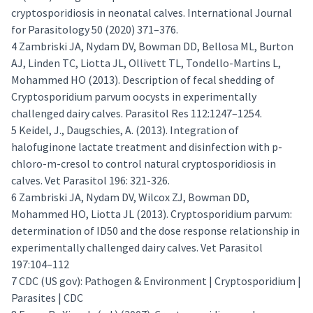
cryptosporidiosis in neonatal calves. International Journal
for Parasitology 50 (2020) 371–376.
4 Zambriski JA, Nydam DV, Bowman DD, Bellosa ML, Burton
AJ, Linden TC, Liotta JL, Ollivett TL, Tondello-Martins L,
Mohammed HO (2013). Description of fecal shedding of
Cryptosporidium parvum oocysts in experimentally
challenged dairy calves. Parasitol Res 112:1247–1254.
5 Keidel, J., Daugschies, A. (2013). Integration of
halofuginone lactate treatment and disinfection with p-
chloro-m-cresol to control natural cryptosporidiosis in
calves. Vet Parasitol 196: 321-326.
6 Zambriski JA, Nydam DV, Wilcox ZJ, Bowman DD,
Mohammed HO, Liotta JL (2013). Cryptosporidium parvum:
determination of ID50 and the dose response relationship in
experimentally challenged dairy calves. Vet Parasitol
197:104–112
7 CDC (US gov): Pathogen & Environment | Cryptosporidium |
Parasites | CDC