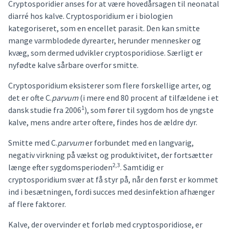
Cryptosporidier anses for at være hovedårsagen til neonatal
diarré hos kalve. Cryptosporidium er i biologien
kategoriseret, som en encellet parasit. Den kan smitte
mange varmblodede dyrearter, herunder mennesker og
kvæg, som dermed udvikler cryptosporidiose. Særligt er
nyfødte kalve sårbare overfor smitte.
Cryptosporidium eksisterer som flere forskellige arter, og
det er ofte C.
parvum
(i mere end 80 procent af tilfældene i et
1
dansk studie fra 2006
), som fører til sygdom hos de yngste
kalve, mens andre arter oftere, findes hos de ældre dyr.
Smitte med C.
parvum
er forbundet med en langvarig,
negativ virkning på vækst og produktivitet, der fortsætter
2,3
længe efter sygdomsperioden
. Samtidig er
cryptosporidium svær at få styr på, når den først er kommet
ind i besætningen, fordi succes med desinfektion afhænger
af flere faktorer.
Kalve, der overvinder et forløb med cryptosporidiose, er