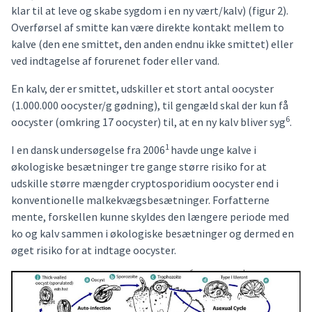
klar til at leve og skabe sygdom i en ny vært/kalv) (figur 2).
Overførsel af smitte kan være direkte kontakt mellem to
kalve (den ene smittet, den anden endnu ikke smittet) eller
ved indtagelse af forurenet foder eller vand.
En kalv, der er smittet, udskiller et stort antal oocyster
(1.000.000 oocyster/g gødning), til gengæld skal der kun få
6
oocyster (omkring 17 oocyster) til, at en ny kalv bliver syg
.
1
I en dansk undersøgelse fra 2006
havde unge kalve i
økologiske besætninger tre gange større risiko for at
udskille større mængder cryptosporidium oocyster end i
konventionelle malkekvægsbesætninger. Forfatterne
mente, forskellen kunne skyldes den længere periode med
ko og kalv sammen i økologiske besætninger og dermed en
øget risiko for at indtage oocyster.