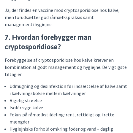
Ja, der findes en vaccine mod cryptosporidiose hos kalve,
men forudsætter god råmælkspraksis samt
management/hygiejne.
7. Hvordan forebygger man
cryptosporidiose?
Forebyggelse af cryptosporidiose hos kalve kræver en
kombination af godt management og hygiejne. De vigtigste
tiltag er:
Udmugning og desinfektion før indsættelse af kalve samt
i kælvningsbokse mellem kælvninger
Rigelig strøelse
Isolér syge kalve
Fokus på råmælkstildeling: rent, rettidigt og i rette
mængder
Hygiejniske forhold omkring foder og vand – daglig