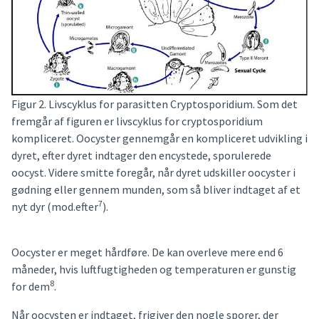
Figur 2. Livscyklus for parasitten Cryptosporidium. Som det
fremgår af figuren er livscyklus for cryptosporidium
kompliceret. Oocyster gennemgår en kompliceret udvikling i
dyret, efter dyret indtager den encystede, sporulerede
oocyst. Videre smitte foregår, når dyret udskiller oocyster i
gødning eller gennem munden, som så bliver indtaget af et
7
nyt dyr (mod.efter
).
Oocyster er meget hårdføre. De kan overleve mere end 6
måneder, hvis luftfugtigheden og temperaturen er gunstig
8
for dem
.
Når oocysten er indtaget, frigiver den nogle sporer, der