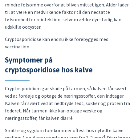
mindre følsomme overfor at blive smittet igen. Alder lader
til at være en medvirkende faktor til den nedsatte
følsomhed for reinfektion, selvom ældre dyr stadig kan
udskille oocyster.
Cryptosporidiose kan endnu ikke forebygges med
vaccination.
Symptomer på
cryptosporidiose hos kalve
Cryptosporidium gør skade på tarmen, så kalven får svært
ved at fordøje og optage de næringsstoffer, den indtager.
Kalven får svært ved at nedbryde fedt, sukker og protein fra
foderet. Når tarmen ikke kan optage væske og
næringsstoffer, får kalven diarré.
Smitte og sygdom forekommer oftest hos nyfødte kalve
4
mellem 1 og 4 uger gamle og varer fra 1-2 uger
. Diarréen er