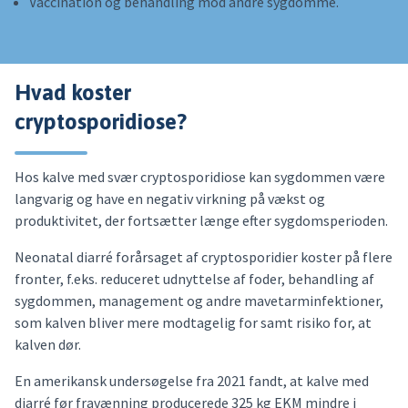
Vaccination og behandling mod andre sygdomme.
Hvad koster
cryptosporidiose?
Hos kalve med svær cryptosporidiose kan sygdommen være
langvarig og have en negativ virkning på vækst og
produktivitet, der fortsætter længe efter sygdomsperioden.
Neonatal diarré forårsaget af cryptosporidier koster på flere
fronter, f.eks. reduceret udnyttelse af foder, behandling af
sygdommen, management og andre mavetarminfektioner,
som kalven bliver mere modtagelig for samt risiko for, at
kalven dør.
En amerikansk undersøgelse fra 2021 fandt, at kalve med
diarré før fravænning producerede 325 kg EKM mindre i