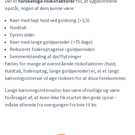
Der er
forskellige risikofaktorer
for, at sygdommene
opstår, nogen af dem kunne være:
Køer med højt huld ved goldning (>3,5)
Huldtab
Dyrets alder
Køer med lange goldperioder (>70 dage)
Reduceret foderoptagelse i goldperioden
Sammenblanding af dyr/flytninger
Fælles for mange af ovenstående risikofaktorer (huld,
huldtab, foderoptag, lange goldperioder) er, at et langt
kælvningsinterval vil øge risikoen for at disse forekommer.
Lange kælvningsintervaller kan være ufrivillige og være
forårsaget af, at koen ikke fik startet den gode spiral –
måske allerede fra overgangen fra kvie til ko.