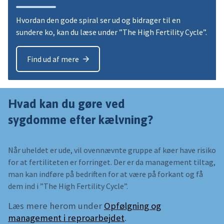
Hvordan den gode spiral ser ud og bidrager til en
sundere ko, kan du læse under ”The High Fertility Cycle”.
Find ud af mere
Hvad kan du gøre ved
sygdomme efter kælvning?
Når uheldet er ude, vil ovennævnte gruppe af køer have risiko
for at fertiliteten er forringet. Der er da management tiltag,
man kan indføre på bedriften for at være på forkant og få
dem ind i ”The High Fertility Cycle”.
Læs mere herom under
Opfølgning og
management i reproarbejdet
.