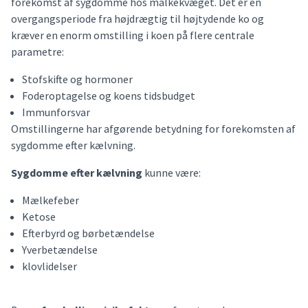
forekomst af sygdomme hos malkekvæget. Det er en
overgangsperiode fra højdrægtig til højtydende ko og
kræver en enorm omstilling i koen på flere centrale
parametre:
Stofskifte og hormoner
Foderoptagelse og koens tidsbudget
Immunforsvar
Omstillingerne har afgørende betydning for forekomsten af
sygdomme efter kælvning.
Sygdomme efter kælvning
kunne være:
Mælkefeber
Ketose
Efterbyrd og børbetændelse
Yverbetændelse
klovlidelser