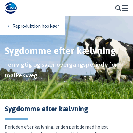
Reproduktion hos køer
Sygdomme efter kælvning
- en vigtig og svær overgangsperiode for
malkekvæg
Sygdomme efter kælvning
Perioden efter kælvning, er den periode med højest