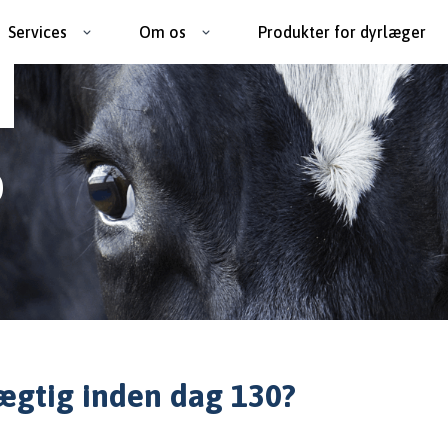
Services
Om os
Produkter for dyrlæger
0
ægtig inden dag 130?