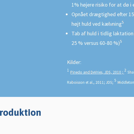
1% højere risiko for at dø i
Opnået drægtighed efter 150
5
højt huld ved kælvning
Tab af huld i tidlig laktati
5
25 % versus 60-80 %)
Kilder:
1
2
Pinedo and DeVries, JDS, 2010 ;
Sha
5
Raboisson et al., 2011; JDS;
Middleton
roduktion