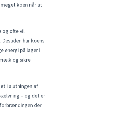
 meget koen når at
 og ofte vil
. Desuden har koens
e energi på lager i
 mælk og sikre
et i slutningen af
 kælvning – og det er
dtforbrændingen der