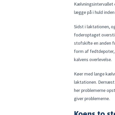
Kælvningsintervalle
lægge på i huld inde
Sidst i laktationen, o
foderoptaget oversti
stofskifte en anden f
form af fedtdepoter, 
kalvens overlevelse.
Køer med lange kælvni
laktationen. Dernæst 
her problemerne opst
giver problemerne.
Koens to s