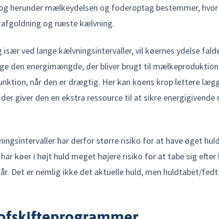
t og herunder mælkeydelsen og foderoptag bestemmer, hvor
n afgoldning og næste kælvning.
g især ved lange kælvningsintervaller, vil køernes ydelse falde
ge den energimængde, der bliver brugt til mælkeproduktion
unktion, når den er drægtig. Her kan koens krop lettere lægg
der giver den en ekstra ressource til at sikre energigivende
ngsintervaller har derfor større risiko for at have øget huld
har køer i højt huld meget højere risiko for at tabe sig efter
år. Det er nemlig ikke det aktuelle huld, men huldtabet/fe
tofskifteprogrammer