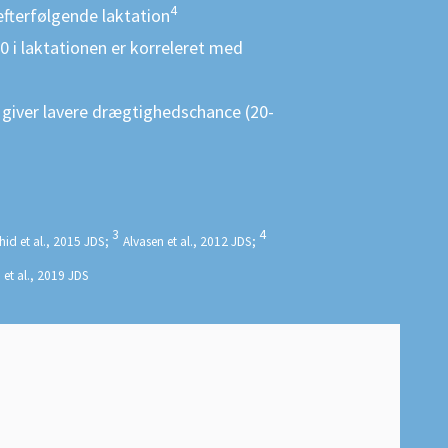
4
 efterfølgende laktation
 i laktationen er korreleret med
on giver lavere drægtighedschance (20-
3
4
hid et al., 2015 JDS;
Alvasen et al., 2012 JDS;
 et al., 2019 JDS