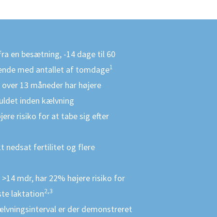
fra en besætning, -14 dage til 60
1
igende med antallet af tomdage
 over 13 måneder har højere
uldet inden kælvning
ere risiko for at tabe sig efter
 nedsat fertilitet og flere
>14 mdr, har 22% højere risiko for
2,3
te laktation
ælvningsinterval er der demonstreret