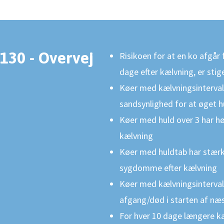
130 - Overvej
Risikoen for at en ko afgår 
dage efter kælvning, er st
Køer med kælvningsinterval
sandsynlighed for at øget h
Køer med huld over 3 har høj
kælvning
Køer med huldtab har stærkt
sygdomme efter kælvning
Køer med kælvningsinterval 
afgang/død i starten af næs
For hver 10 dage længere k