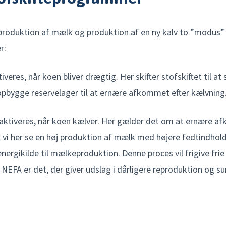
l produktion af mælk og produktion af en ny kalv to ”modus”
r:
iveres, når koen bliver drægtig. Her skifter stofskiftet til at
 opbygge reservelager til at ernære afkommet efter kælvning
aktiveres, når koen kælver. Her gælder det om at ernære a
il vi her se en høj produktion af mælk med højere fedtindho
 energikilde til mælkeproduktion. Denne proces vil frigive frie
f NEFA er det, der giver udslag i dårligere reproduktion og s